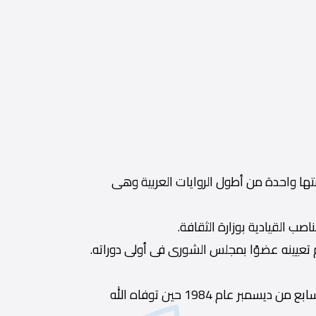
تها واحدة من أطول الروايات العربية وهى
صب القيادية بوزارة الثقافة.
 تعيينه عضوًا بمجلس الشورى فى أولى دوراته.
ظل يناضل من أجل القضايا العربية وفى مقدمتها قضية فلسطين التى ألقى آخر خطبه دفاعًا عنها فى بغداد يوم السابع من ديسمبر عام 1984 حين توفاه الله