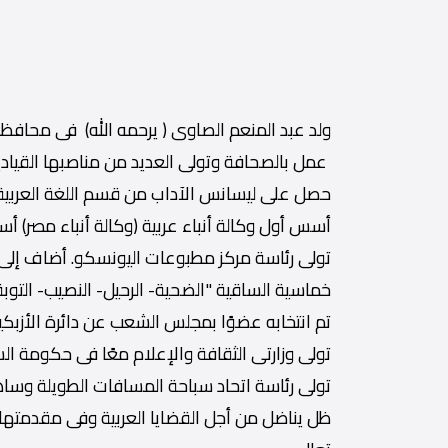
ولد عبد المنعم الصاوى ( يرحمه الله) فى محافظة البحيرة يوم 20
عمل بالصحافة وتولى العديد من مناصبها القيادية و
حصل على ليسانس الآداب من قسم اللغة العربية
أسس أول وكالة أنباء عربية (وكالة أنباء مصر) أس
تولى رئاسة مركز مطبوعات اليونسكو. أضاف إلى ا
خماسية الساقية "الضحية- الرحيل- النصيب- التوبة
تم انتخابه عضوًا بمجلس الشعب عن دائرة الأزبكية
تولى وزارتى الثقافة والإعلام معًا فى حكومة ا
تولى رئاسة اتحاد سباحة المسافات الطويلة وسا