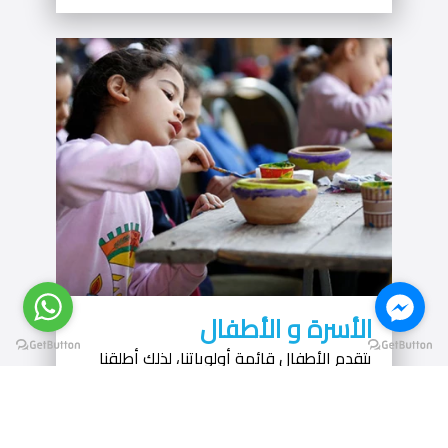
الأسرة و الأطفال
يتقدم الأطفال قائمة أولوياتنا، لذلك أطلقنا
عددًا من المهرجانات السنوية مثل "مهرجان
إجازتى" و"مهرجان الشوكولاته" و"مهرجان
البطاطس والبطاطا"،