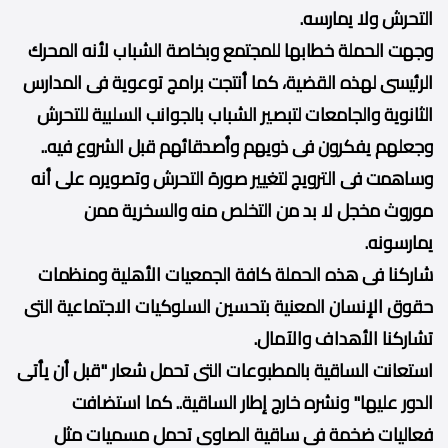
التحرش ولا يمارسه.
وجهت الحملة خطابها للمجتمع وبخاصة الشباب لأنه المحرك
الرئيسى لهذه القضية، كما أنتجت برامج توعوية فى المدارس
الثانوية والجامعات لتبصير الشباب بالجوانب السلبية للتحرش
وجعلهم يفكرون فى ذويهم وأصدقائهم قبل الشروع فيه..
وساهمت فى الترويج لتغيير صورة التحرش وتصويره على أنه
موروث مخجل لا بد من التخلص منه والسخرية ممن
يمارسونه.
شاركنا فى هذه الحملة كافة الجمعيات الأهلية ومنظمات
حقوق الإنسان المعنية بتحسين السلوكيات الاجتماعية التى
تشاركنا الأهداف والآمال.
استعانت الساقية بالمطبوعات التى تحمل شعار "قبل أن يأتى
الدور عليها" ونشره خارج إطار الساقية.. كما استضافت
فعاليات ضخمة فى ساقية الصاوى تحمل مسميات مثل