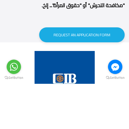
"مكافحة التحرش" أو "حقوق المرأة"... إلخ.
REQUEST AN APPLICATION FORM