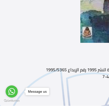
ديوى 212 الطبعة ط1 الناشر الهيئة المصرية العامة للكتاب سنة النشر 1995 رقم الإيداع 1995/5365
Message us