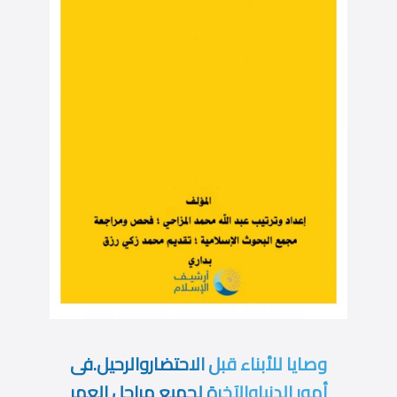
وصايا للأبناء قبل الاحتضاروالرحيل.فى
أمور الدنياوالآخرة لجميع مراحل العمر