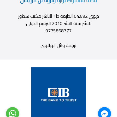
قصة فيسبوك ثورة وثروة بن مزريتش
ديوى 04.692 الطبعة ط1 الناشر مكتب سطور
للنشر سنة النشر 2010 الترقيم الدولى
9775868777
ترجمة وائل الهلاوى