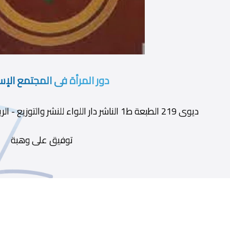
دور المرأة فى المجتمع الإ
ديوى 219 الطبعة ط1 الناشر دار اللواء للنشر والتوزيع - الرياض سنة النشر 1978 رقم الإيداع
توفيق على وهبة