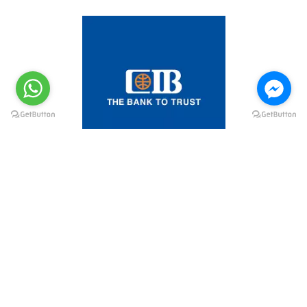
@elsawyculturewheel
@elsawyculturewheel
@elsawyculturewheel