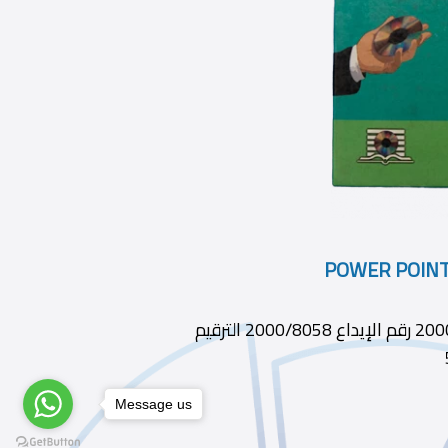
ديوى 05 0الطبعة 1 الناشر العربية لعلوم الحاسب سنة النشر 2000 رقم الإيداع 2000/8058 الترقيم
Message us