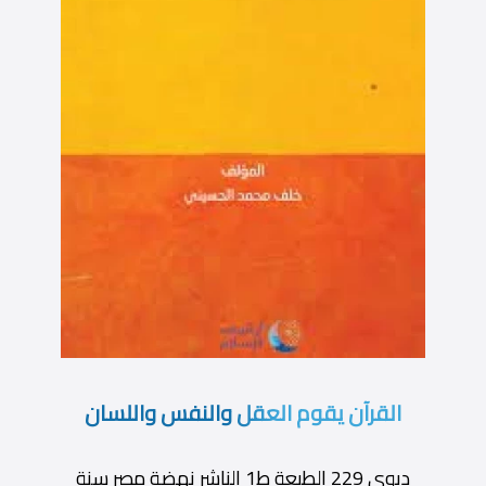
القرآن يقوم العقل والنفس واللسان
ديوى 229 الطبعة ط1 الناشر نهضة مصر سنة