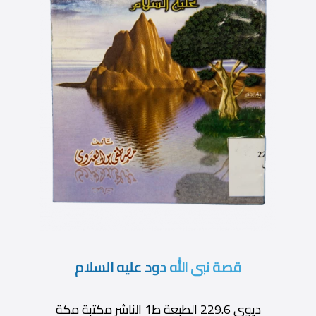
قصة نبى الله دود عليه السلام
ديوى 229.6 الطبعة ط1 الناشر مكتبة مكة