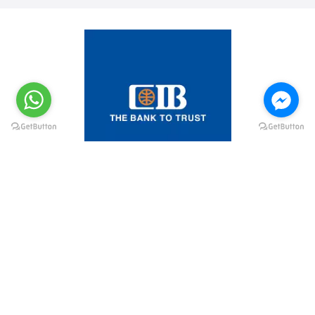
@elsawyculturewheel
@elsawyculturewheel