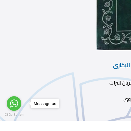
البخارى
اوى
Message us