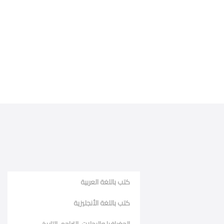
كتب باللغة العربية
كتب باللغة الأنجليزية
الجغرافيا والرحلات، التراجم، التاريخ