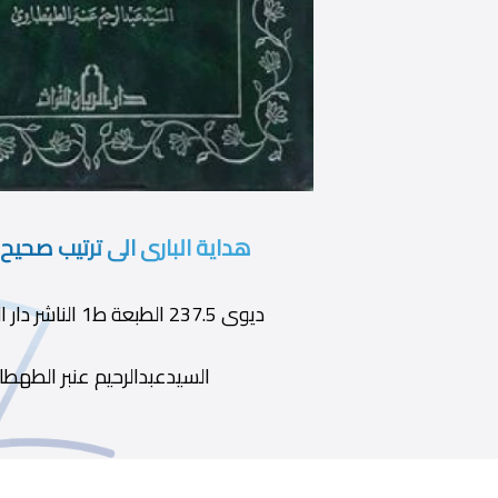
هداية البارى الى ترتيب صحيح 
ديوى 237.5 الطبعة ط1 الناشر دار الريان للتراث
السيدعبدالرحيم عنبر الطهط