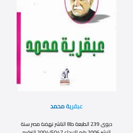
عبقرية محمد
ديوى 239 الطبعة ط8 الناشر نهضة مصر سنة
النشر 2006 رقم الإيداع 2004/5047 الترقيم