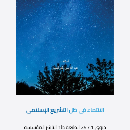
الانتماء فى ظل التشريع الإسلامى
ديوى 257.1 الطبعة ط1 الناشر المؤسسة