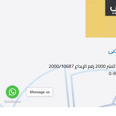
اعى
ديوى 301 الطبعة ط1 الناشر الهيئة المصرية العاة للكتاب سنة النشر 2000 رقم الإيداع 2000/10687
Message us