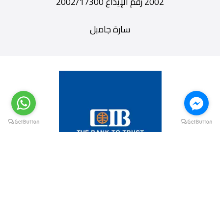
2002 رقم الإيداع 2002/17300
سارة جامبل