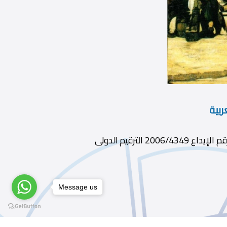
ربية
ديوى 306.4 الطبعة 1 الناشر دار العالم الثالث سنة النشر 2006 رقم الإيداع 2006/4349 الترقيم الدولى
Message us