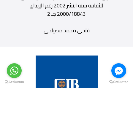
للثقافة سنة النشر 2002 رقم الإيداع
2000/18843 جـ 2
فتحى محمد مصيلحى