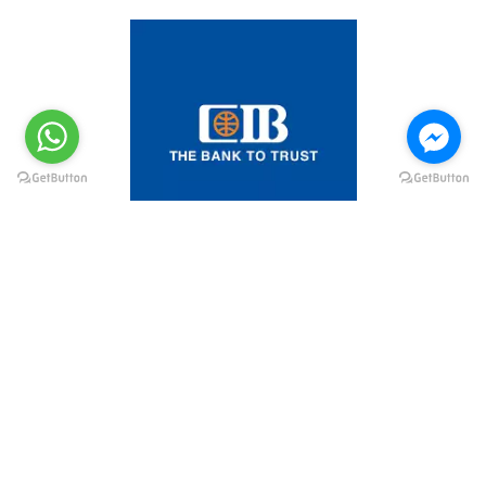
@elsawyculturewheel
@elsawyculturewheel
@elsawyculturewheel