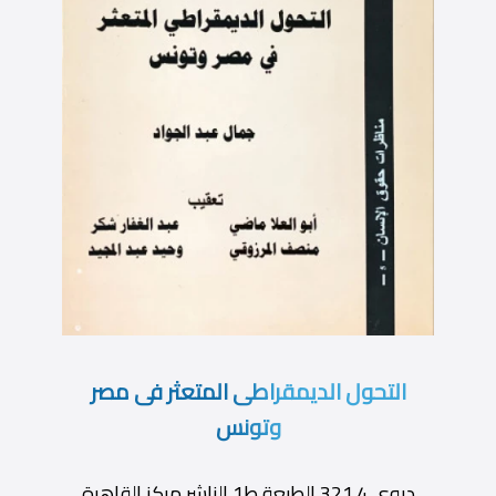
التحول الديمقراطى المتعثر فى مصر
وتونس
ديوى 321.4 الطبعة ط1 الناشر مركز القاهرة