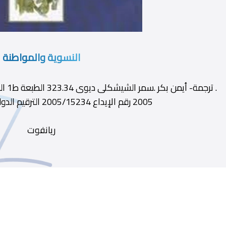
النسوية والمواطنة
. ترج
2005 رقم الإيداع 2005/15234 الترقيم الدولى 977-01-9915-x
ريانفوت