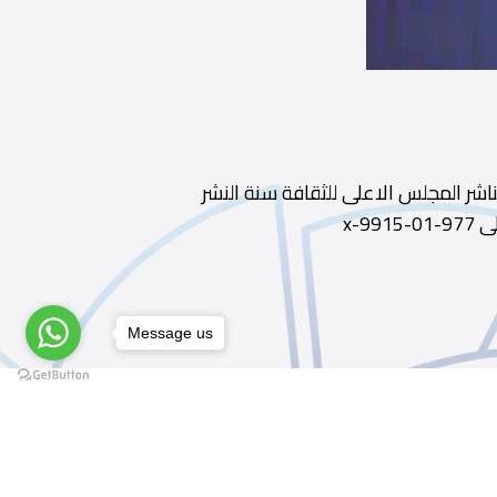
مة- أيمن بكر .سمر الشيشكلى ديوى 323.34 الطبعة ط1 الناشر المجلس الاعلى للثقافة سنة النشر
Message us