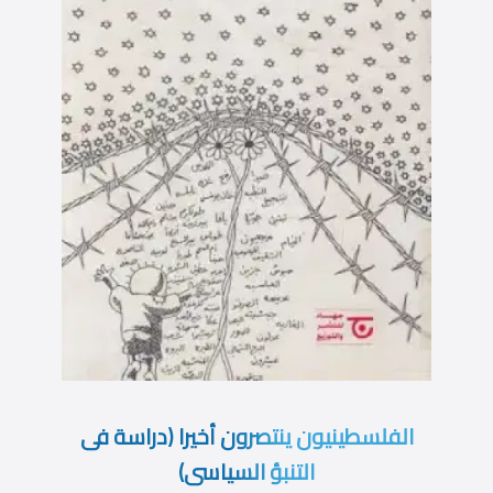
الفلسطينيون ينتصرون أخيرا (دراسة فى
التنبؤ السياسى)