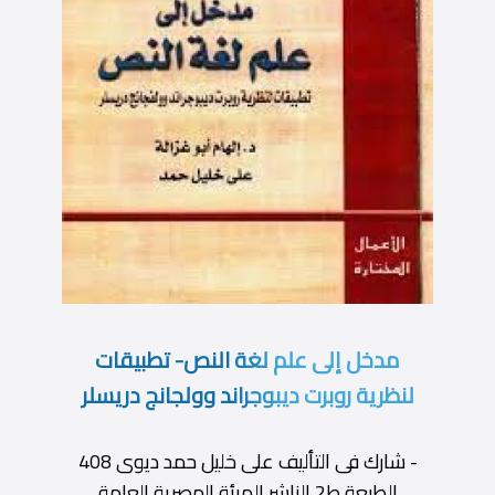
مدخل إلى علم لغة النص- تطبيقات
لنظرية روبرت ديبوجراند وولجانج دريسلر
- شارك فى التأليف على خليل حمد ديوى 408
الطبعة ط2 الناشر الهيئة المصرية العامة