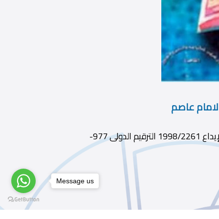
الامام عاصم
ديوى 414.2 الطبعة ط1 الناشر دار غريب سنة النشر 1998 رقم الإيداع 1998/2261 الترقيم الدولى 977-
Message us