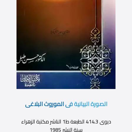
الصورة البيانية فى الموروث البلاغى
ديوى 414.3 الطبعة ط1 الناشر مكتبة الزهراء
سنة النشر 1985