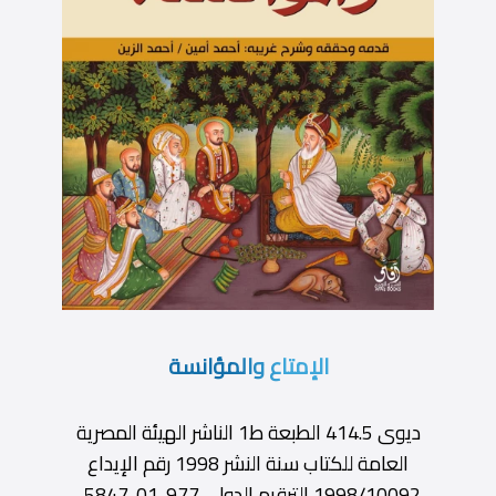
الإمتاع والمؤانسة
ديوى 414.5 الطبعة ط1 الناشر الهيئة المصرية
العامة للكتاب سنة النشر 1998 رقم الإيداع
1998/10092 الترقيم الدولى 977-01-5847-