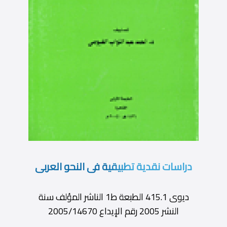
دراسات نقدية تطبيقية فى النحو العربى
ديوى 415.1 الطبعة ط1 الناشر المؤلف سنة
النشر 2005 رقم الإيداع 2005/14670