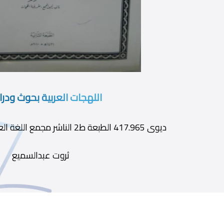
اللهجات العربية بحوث ودر
ديوى 417.965 الطبعة ط2 الناشر مجمع اللغة العربية سنة النشر 2010 ج1
ثروت عبدالسميع