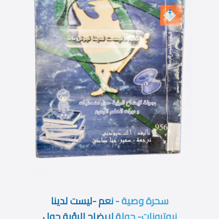
سحرة وصية - نعم -ليست لدينا
نيوترونات- جولة لإيضاح الرؤية حول