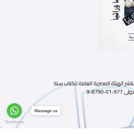
جمة : مصطفى إبراهيم فهمى ديوى 599.935 الطبعة ط1 الناشر الهيئة المصرية العامة للكتاب سنة
Message us