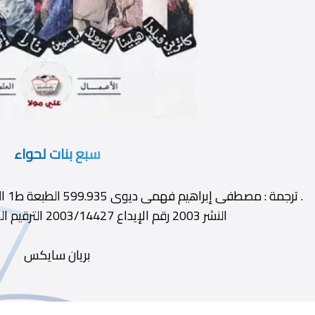
سبع بنات لحواء
. تر
النشر 2003 رقم الإيداع 2003/14427 الترقيم الدولى 977-01-8790-9
بريان سايكس