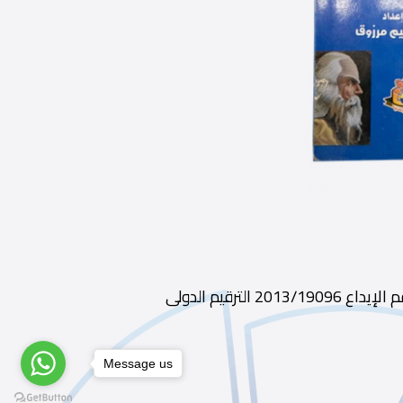
ديوى 701.15 الطبعة الناشر مكتبة ابن سينا سنة النشر 2013 رقم الإيداع 2013/19096 الترقيم الدولى
Message us