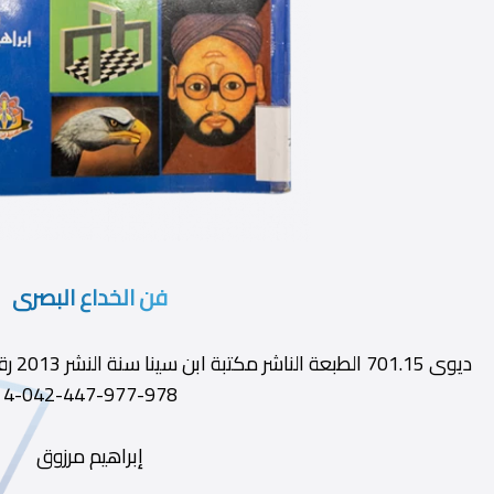
فن الخداع البصرى
978-977-447-042-4
إبراهيم مرزوق