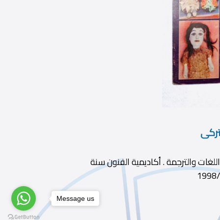
تركى
ديوى 719.53 الطبعة ط1 الناشر مركز اللغات والترجمة . أكاديمية الفنون سنة
Message us