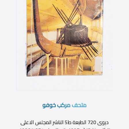
متحف مركب خوفو
ديوى 720 الطبعة ط5 الناشر المجلس الاعلى