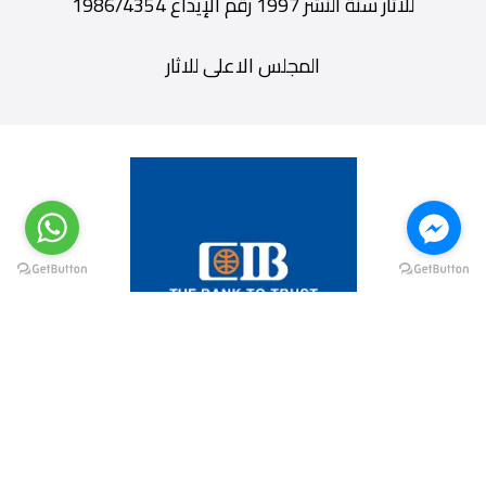
للاثار سنة النشر 1997 رقم الإيداع 1986/4354
المجلس الاعلى للاثار