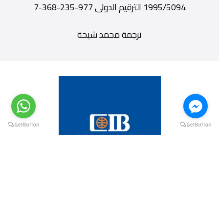
1995/5094 الترقيم الدولى 977-235-368-7
ترجمة محمد شيحة