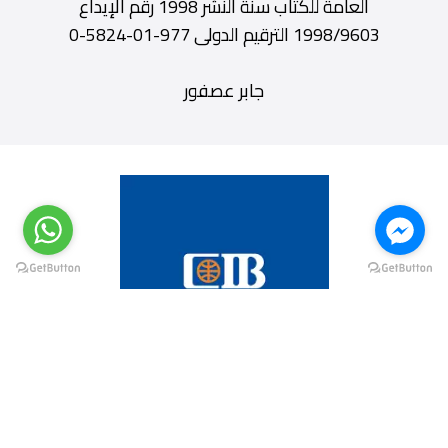
العامة للكتاب سنة النشر 1998 رقم الإيداع
1998/9603 الترقيم الدولى 977-01-5824-0
جابر عصفور