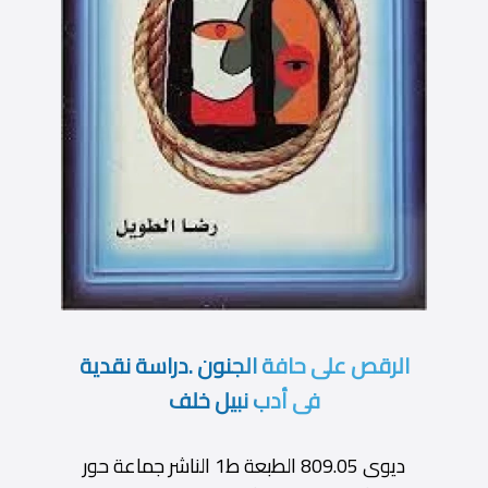
الرقص على حافة الجنون .دراسة نقدية
فى أدب نبيل خلف
ديوى 809.05 الطبعة ط1 الناشر جماعة حور