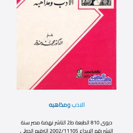
الادب ومذاهبه
ديوى 810 الطبعة ط2 الناشر نهضة مصر سنة
النشر رقم الإيداع 2002/11105 الترقيم الدولى