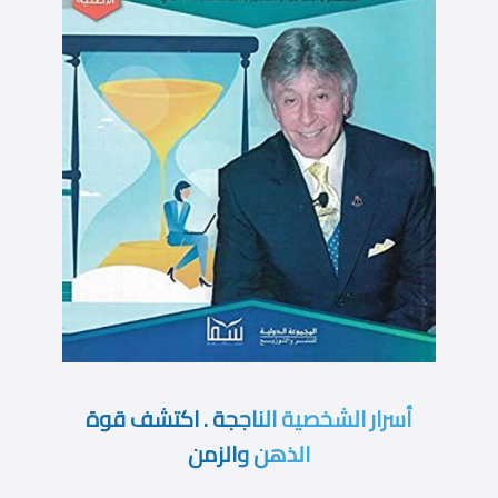
أسرار الشخصية الناججة . اكتشف قوة
الذهن والزمن