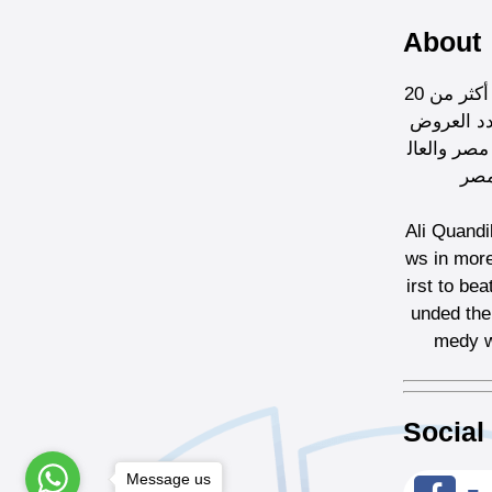
About
علي قنديل هو من أوائل رواد الستاند أب كوميدي في مصر، حيث قدم خلال العشر سنوات الأخيرة 500 عرض في أكثر من 20
دد العروض
 في مصر والعال
مصر
Ali Quandi
ws in more
irst to be
unded the 
medy w
Social
Message us