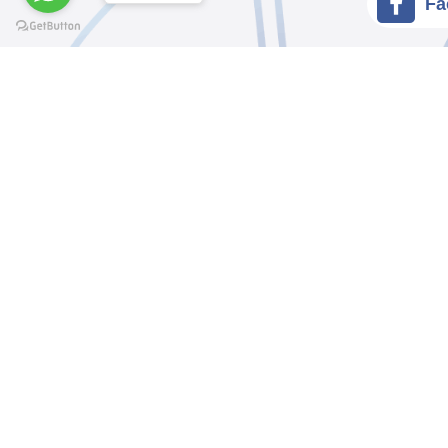
Fa
@elsawyculturewheel