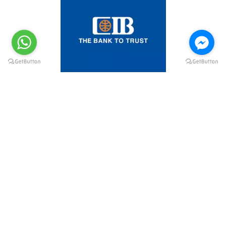
@elsawyculturewheel
@elsawyculturewheel
@elsawyculturewheel
@elsawyculturewheel
@sakiatweets