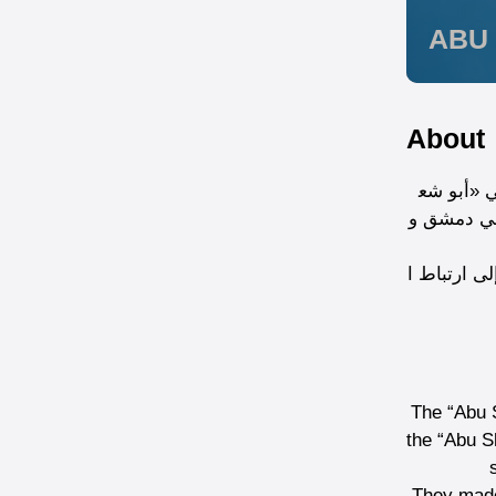
ABU
About
دة وهي «أبو شع
 في دمشق و
ى ارتباط ا
The “Abu S
the “Abu S
They made