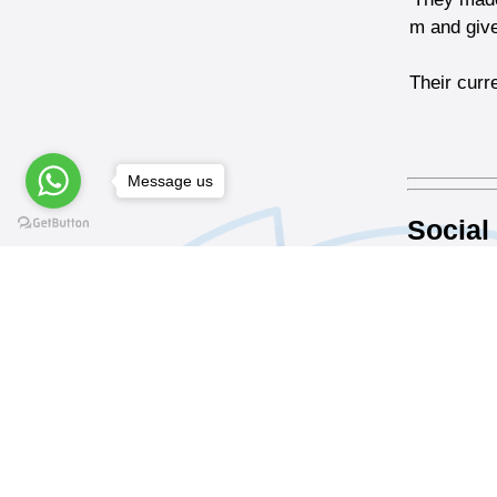
m and give
Their curre
Message us
Social
Fa