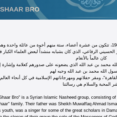
 SHAAR BRO
فرقة نشيد إسلامية سورية تأسست في عام 1983، تتكون من عشرة أعضاء، ستة منهم أخوة من عائلة واح
لحسيني الرفاعي، الذي كان بشبابه منشداً لبعض العلماء الكبار
كان عالماً بالأنغام
ه محمد بن عبد الله الذي يضعونه على صدورهم كعلامة وإشارة إل
سول الله محمد بن عبد الله وحبه لهم
لقاهرة"، ومقر حفلاتهم ومهرجاناتهم الإسلامية في كل أنحاء العالم
ر المحبة والسلام هي رسالتنا
haar Bro” is a Syrian Islamic Nasheed group, consisting of
haar” family. Their father was Sheikh Muwaffaq Ahmad Ismail
s youth, was a singer for some of the great scholars in Da
 the slogan of their group the sole of the Messenger of G