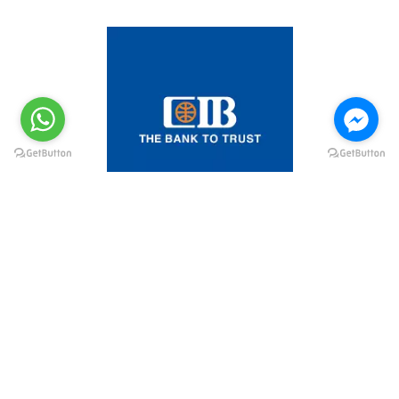
@elsawyculturewheel
@elsawyculturewheel
@elsawyculturewheel