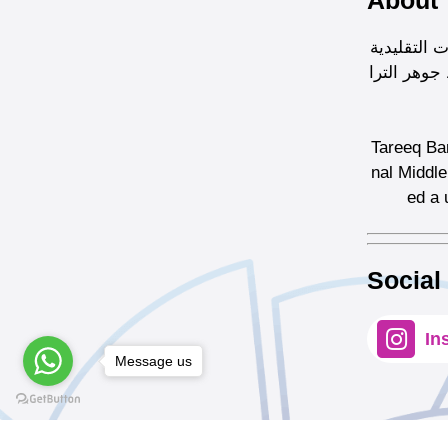
About
ثيرات التقليدية
جوهر الترا
Tareeq Ban
nal Middle
ed a 
Social
In
Message us