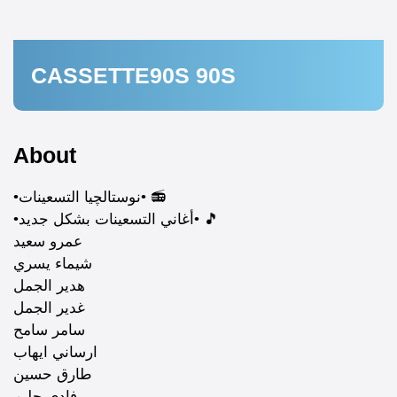
CASSETTE90S 90S
About
•نوستالچيا التسعينات• 📻
•أغاني التسعينات بشكل جديد• 🎵
عمرو سعيد
شيماء يسري
هدير الجمل
غدير الجمل
سامر سامح
ارساني ايهاب
طارق حسين
فادي حليم