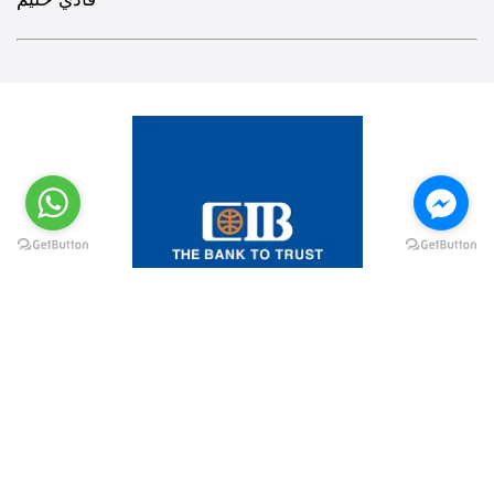
@elsawyculturewheel